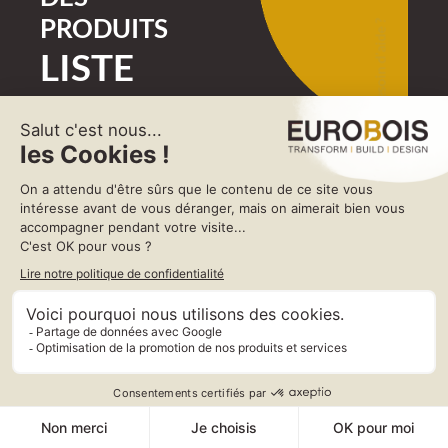
PRODUITS
Besoin d'aide ?
LISTE
DES
PRODUITS
Liste
de
l’édition
2026
TOUS LES
produits
Tous les produits