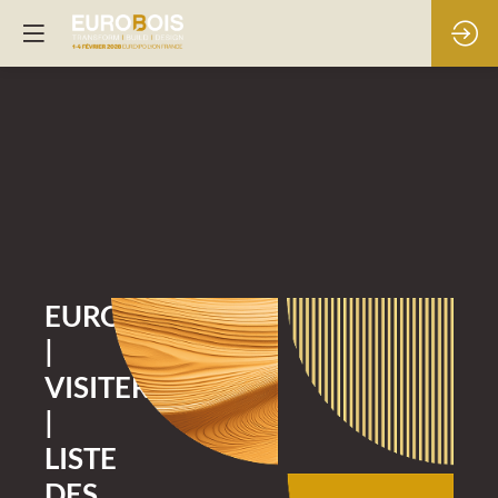
EUROBOIS
|
VISITER
|
LISTE
DES