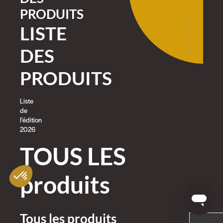
PRODUITS
Besoin d'aide ?
LISTE
DES
PRODUITS
Liste
de
l’édition
2026
TOUS LES
produits
Tous les produits