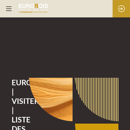
EUROBOIS
|
VISITER
|
LISTE
DES