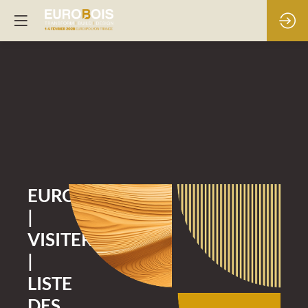
EUROBOIS
|
VISITER
|
LISTE
DES