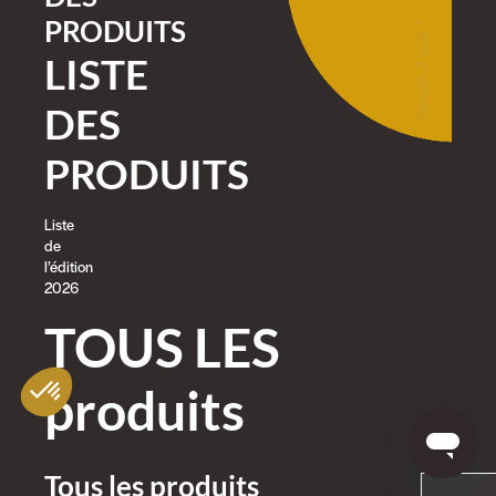
PRODUITS
Besoin d'aide ?
LISTE
DES
PRODUITS
Liste
de
l’édition
2026
TOUS LES
produits
Tous les produits