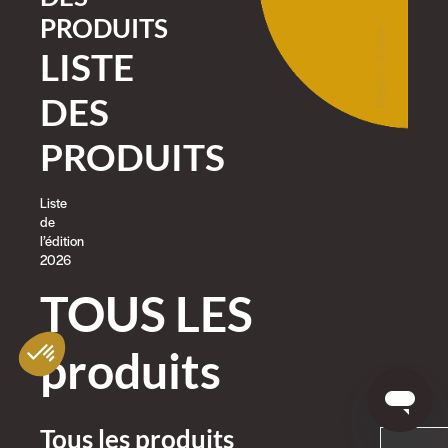
PRODUITS
Besoin d'aide ?
LISTE
DES
PRODUITS
Liste
de
l’édition
2026
TOUS LES
produits
Tous les produits