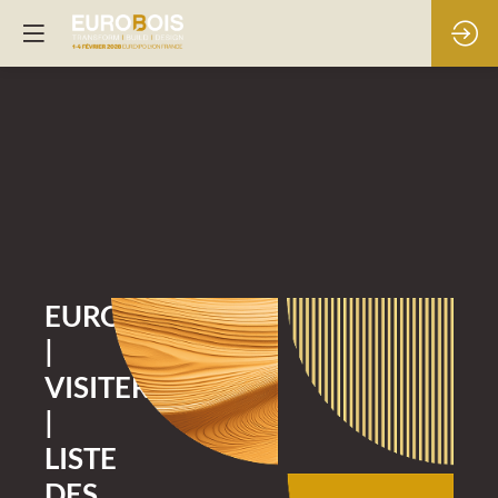
EUROBOIS
|
VISITER
|
LISTE
DES