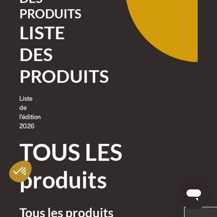
PRODUITS
Besoin d'aide ?
LISTE
DES
PRODUITS
Liste
de
l’édition
2026
TOUS LES
produits
Tous les produits