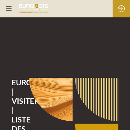
EUROBOIS
|
VISITER
|
LISTE
DES