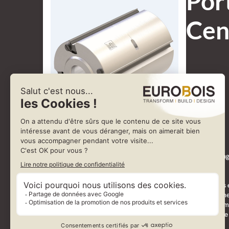
Por
Cen
Les contrastes appartiennent au passé - le nouveau porte-outil de rabota
termes de coûts.
Les processus de rabotage, par exemple dans la production de meubles en
élevées aux outils et aux machines. Cela conduit souvent à des changemen
l'efficacité, mais augmente également les coûts de production à long terme
Les systèmes de rabotage conventionnels permettent rarement de mettre e
porte-outil CentroPlan.