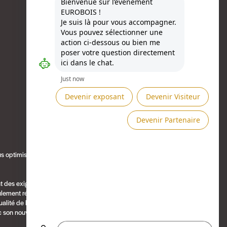
Besoin d'aide ?
us optimisés en
nt des exigences
ulement réduit
alité de l'usinage.
ec son nouveau