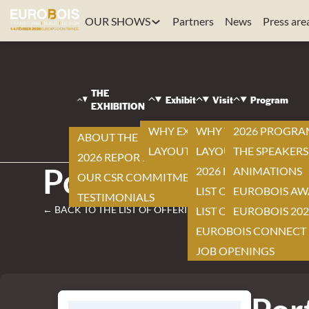
OUR SHOWS
Partners
News
Press are
EUROBOIS
THE
Exhibit
Visit
Program
|
EXHIBITION
Visit
|
WHY EXHIBIT ?
WHY VISIT ?
2026 PROGR
ABOUT THE EXHIBITION
Offerings list
LAYOUT
LAYOUT
THE SPEAKERS
|
2026 REPORT
Porte-outil Centr
2026 EXHIBITOR LIST
ANIMATIONS
OUR CSR COMMITMENTS
LIST OF NEW ITEMS
EUROBOIS AW
TESTIMONIALS
← BACK TO THE LIST OF OFFERINGS
LIST OF PRODUCTS
EUROBOIS 202
EUROBOIS CONNECT
JOB OPENINGS