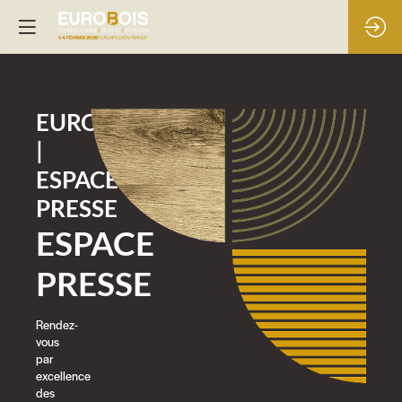
EUROBOIS
|
ESPACE
PRESSE
ESPACE
PRESSE
Rendez-
vous
par
excellence
des