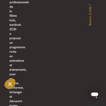
professionnels
Besoin d'aide ?
de
la
filière
bois,
eurobois
2024
a
proposé
un
programme
riche
en
animations
et
événements,
pour
se
former,
s’informer,
échanger
et
découvrir
toutes