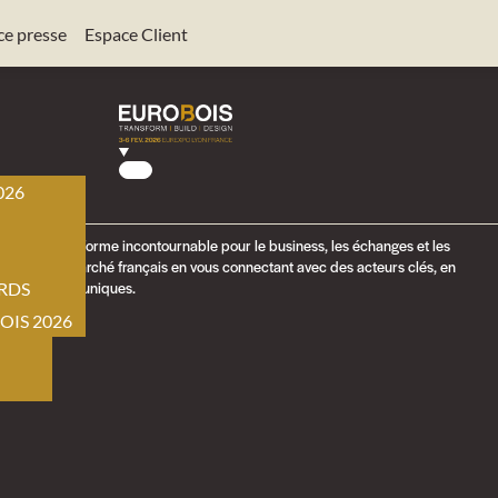
ce presse
Espace Client
2026
026
BOIS
ant une plateforme incontournable pour le business, les échanges et les
ment sur le marché français en vous connectant avec des acteurs clés, en
de croissance uniques.
RDS
OIS 2026