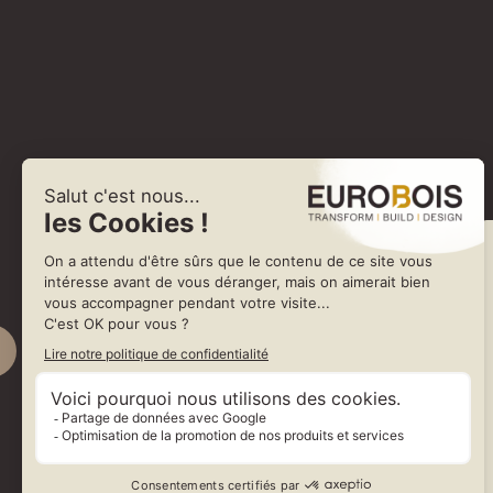
S ANIMATIONS
OIS
OIRE DES WORLDSKILLS