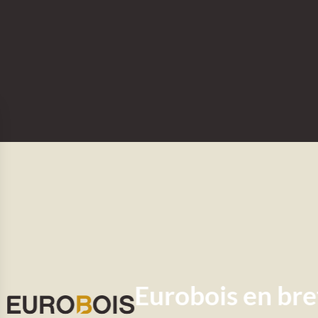
Eurobois
en bre