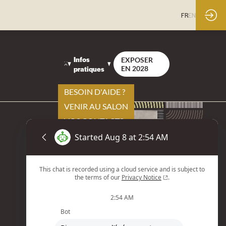
FR
EN
Infos
EXPOSER
pratiques
EN 2028
BESOIN D'AIDE ?
VENIR AU SALON
VOS CONTACTS