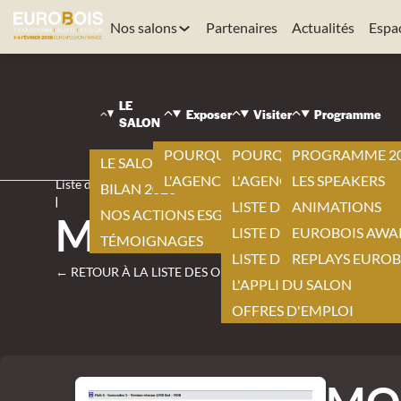
Nos salons
Partenaires
Actualités
Espa
LE
Exposer
Visiter
Programme
EUROBOIS
SALON
|
Visiter
POURQUOI EXPOSER ?
POURQUOI VISITER ?
PROGRAMME 2
LE SALON 2026
|
L'AGENCEMENT BY EUROBOIS
L'AGENCEMENT BY EURO
LES SPEAKERS
Liste des offres
BILAN 2026
|
LISTE DES EXPOSANTS
ANIMATIONS
NOS ACTIONS ESG
MOB
LISTE DES NOUVEAUTÉS
EUROBOIS AWA
TÉMOIGNAGES
LISTE DES PRODUITS
REPLAYS EUROB
← RETOUR À LA LISTE DES OFFRES
L'APPLI DU SALON
OFFRES D'EMPLOI