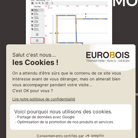
MO
MOB vous permet en un temps record de dimensionner vos construcitons
Dans cette version vous avez la nouvelle interface
Le zonage amélioré
... il ne reste qu'à construire... et réduire votre consommation de bois !