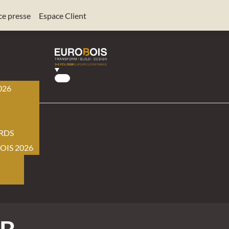
ce presse
Espace Client
026
BOIS
RDS
OIS 2026