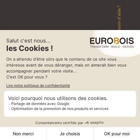
Besoin d'aide ?
EasyBEAM est la solution logicielle CAD/CAM pour la production de
poutres droites et cintrées de toutes dimensions sur centres d’usinage
à commande numérique.
Cette application, conçue spécifiquement pour le secteur de la
charpente, rend plus facile l’utilisation des machines à commande
numérique, simplifie les procédés d’usinage et donne un gain de
productivité.
Avec EasyBEAM il est aussi possible de dessiner des poutres droites
sans les importer par le format BTL et appliquer les usinages standard
et spéciaux nécessaires.
EasyBEAM associe automatiquement à chaque élément les procédés
d’usinage, positionne les pièces sur la machine et génère les
programmes d’usinage optimisés.
Le logiciel montre la géométrie de la pièce avec les usinages