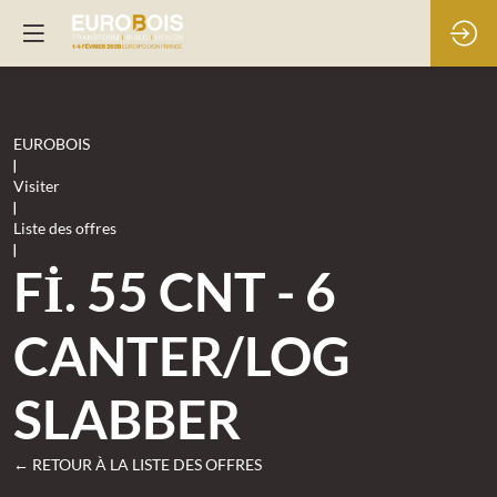
EUROBOIS
|
Visiter
|
Liste des offres
|
Fİ. 55 CNT - 6
CANTER/LOG
SLABBER
← RETOUR À LA LISTE DES OFFRES