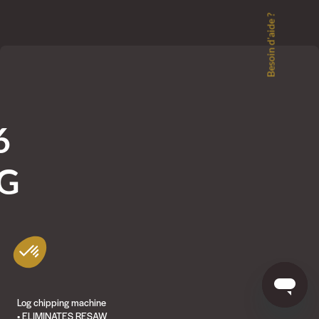
Besoin d'aide ?
6
G
Log chipping machine
• ELIMINATES RESAW