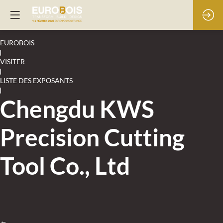
EUROBOIS
|
VISITER
|
LISTE DES EXPOSANTS
|
Chengdu KWS
Precision Cutting
Tool Co., Ltd
←