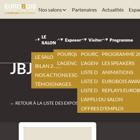
Nos salons
Partenaires
Actualités
Espa
EUROBOIS
|
LE
VISITER
Exposer
Visiter
Programme
SALON
|
LISTE DES EXPOSANTS
POURQUOI EXPOSER ?
POURQUOI VISITER ?
PROGRAMME 2
|
LE SALON 2026
JBJ PRODUCTS
L'AGENCEMENT BY EUROBOIS
L'AGENCEMENT BY EURO
LES SPEAKERS
BILAN 2026
LISTE DES EXPOSANTS
ANIMATIONS
NOS ACTIONS ESG
LISTE DES NOUVEAUTÉS
EUROBOIS AWA
TÉMOIGNAGES
LISTE DES PRODUITS
REPLAYS EUROB
L'APPLI DU SALON
← RETOUR À LA LISTE DES EXPOSANTS
OFFRES D'EMPLOI