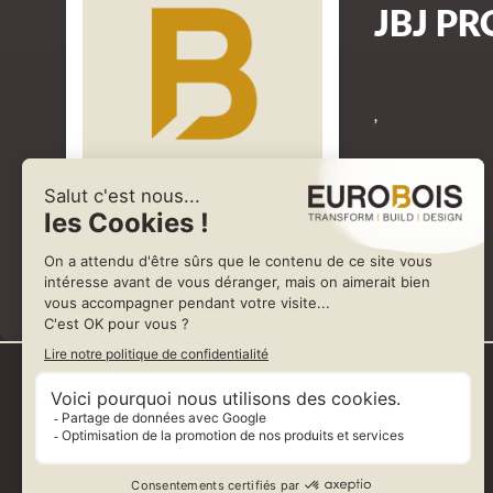
JBJ P
,
Représenté par BARTON SOLUCIONES TÉCNICAS, S.L.U.