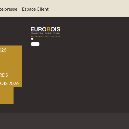
ce presse
Espace Client
026
BOIS
RDS
OIS 2026