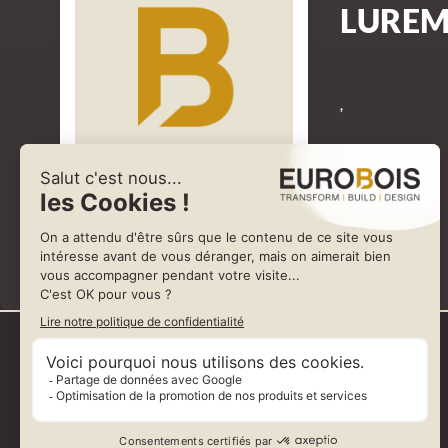
LURE
,
Représenté par VELA VEB France LOVATO & LUREM