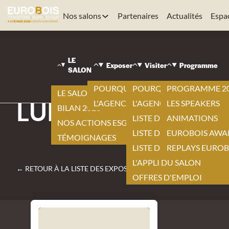
Nos salons
Partenaires
Actualités
Espa
EUROBOIS
|
LE
VISITER
Exposer
Visiter
Programme
SALON
|
LISTE DES EXPOSANTS
POURQUOI EXPOSER ?
POURQUOI VISITER ?
PROGRAMME 2
|
LE SALON 2026
LUREM
L'AGENCEMENT BY EUROBOIS
L'AGENCEMENT BY EURO
LES SPEAKERS
BILAN 2026
LISTE DES EXPOSANTS
ANIMATIONS
NOS ACTIONS ESG
LISTE DES NOUVEAUTÉS
EUROBOIS AWA
TÉMOIGNAGES
LISTE DES PRODUITS
REPLAYS EUROB
L'APPLI DU SALON
← RETOUR À LA LISTE DES EXPOSANTS
OFFRES D'EMPLOI