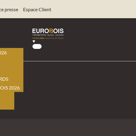
ce presse
Espace Client
026
BOIS
RDS
OIS 2026