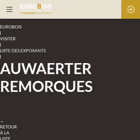
EUROBOIS
|
VISITER
|
LISTE DES EXPOSANTS
|
AUWAERTER
REMORQUES
←
RETOUR
À LA
LISTE