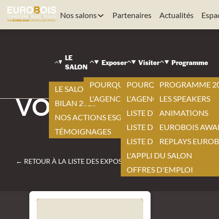
Nos salons
Partenaires
Actualités
Espa
EUROBOIS
|
LE
VISITER
Exposer
Visiter
Programme
SALON
|
LISTE DES EXPOSANTS
POURQUOI EXPOSER ?
POURQUOI VISITER ?
PROGRAMME 2
|
LE SALON 2026
VORTEK SPACES
L'AGENCEMENT BY EUROBOIS
L'AGENCEMENT BY EURO
LES SPEAKERS
BILAN 2026
LISTE DES EXPOSANTS
ANIMATIONS
NOS ACTIONS ESG
LISTE DES NOUVEAUTÉS
EUROBOIS AWA
TÉMOIGNAGES
LISTE DES PRODUITS
REPLAYS EUROB
L'APPLI DU SALON
← RETOUR À LA LISTE DES EXPOSANTS
OFFRES D'EMPLOI