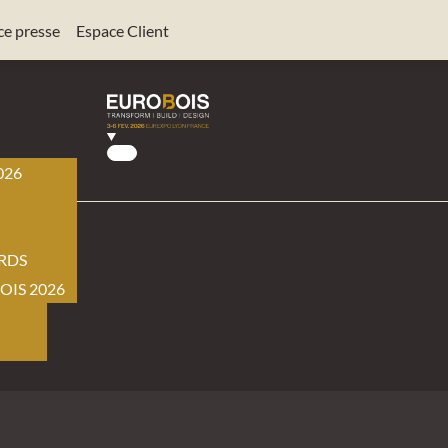
ce presse
Espace Client
026
BOIS
RDS
OIS 2026