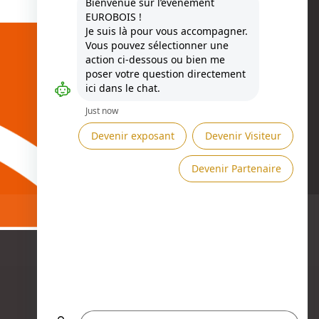
Besoin d'aide ?
DEMANDER UN RDV →
ENVOYER UN MESSAGE →