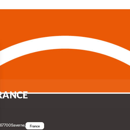
FRANCE
67700
Saverne
,
France