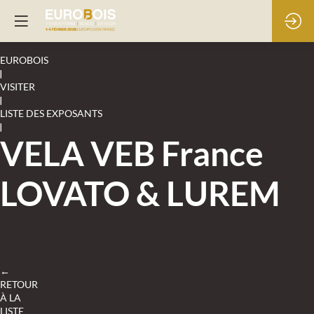
EUROBOIS
|
VISITER
|
LISTE DES EXPOSANTS
|
VELA VEB France
LOVATO & LUREM
←
RETOUR
À LA
LISTE