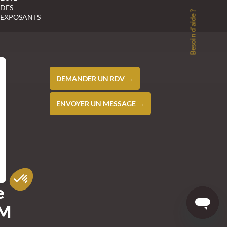
DES
Besoin d'aide ?
EXPOSANTS
DEMANDER UN RDV →
ENVOYER UN MESSAGE →
e
EM