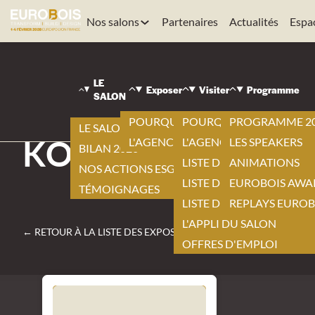
Nos salons
Partenaires
Actualités
Espa
EUROBOIS
|
LE
VISITER
Exposer
Visiter
Programme
SALON
|
LISTE DES EXPOSANTS
POURQUOI EXPOSER ?
POURQUOI VISITER ?
PROGRAMME 2
|
LE SALON 2026
KORASIT
L'AGENCEMENT BY EUROBOIS
L'AGENCEMENT BY EURO
LES SPEAKERS
BILAN 2026
LISTE DES EXPOSANTS
ANIMATIONS
NOS ACTIONS ESG
LISTE DES NOUVEAUTÉS
EUROBOIS AWA
TÉMOIGNAGES
LISTE DES PRODUITS
REPLAYS EUROB
L'APPLI DU SALON
← RETOUR À LA LISTE DES EXPOSANTS
OFFRES D'EMPLOI