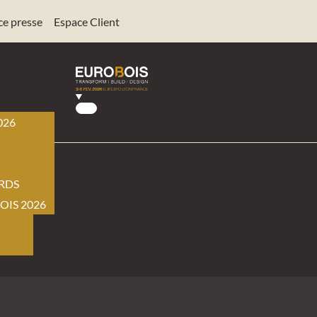
ce presse
Espace Client
026
BOIS
RDS
OIS 2026