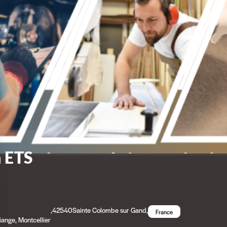
 ETS
,
42540
Sainte Colombe sur Gand
,
France
ange, Montcellier