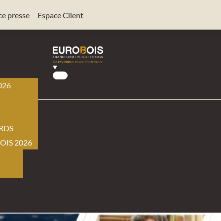
ce presse
Espace Client
026
BOIS
RDS
OIS 2026