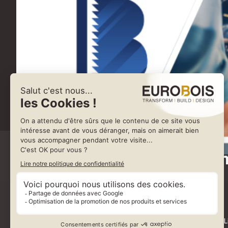
Bouton
Twin-Link
273 chemin chez Li