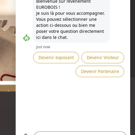
Besoin d'aide ?
DEMANDER UN RDV →
ENVOYER UN MESSAGE →