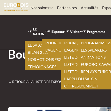
Nos salons
Partenaires
Actualités
Espa
EUROBOIS
|
LE
VISITER
Exposer
Visiter
Programme
SALON
|
LISTE DES EXPOSANTS
POURQUOI EXPOSER ?
POURQUOI VISITER ?
PROGRAMME 2
|
LE SALON 2026
Bouton ETS
L'AGENCEMENT BY EUROBOIS
L'AGENCEMENT BY EURO
LES SPEAKERS
BILAN 2026
LISTE DES EXPOSANTS
ANIMATIONS
NOS ACTIONS ESG
LISTE DES NOUVEAUTÉS
EUROBOIS AWA
TÉMOIGNAGES
LISTE DES PRODUITS
REPLAYS EUROB
L'APPLI DU SALON
← RETOUR À LA LISTE DES EXPOSANTS
OFFRES D'EMPLOI