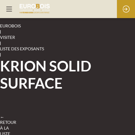
EUROBOIS
|
VISITER
|
LISTE DES EXPOSANTS
|
KRION SOLID
SURFACE
←
RETOUR
À LA
LISTE