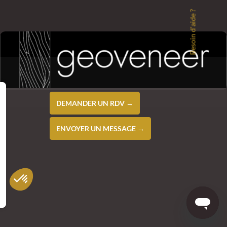
Besoin d'aide ?
DEMANDER UN RDV →
ENVOYER UN MESSAGE →