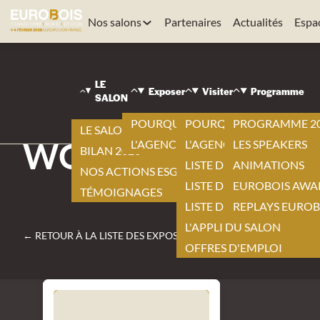
Nos salons
Partenaires
Actualités
Espa
EUROBOIS
|
LE
VISITER
Exposer
Visiter
Programme
SALON
|
LISTE DES EXPOSANTS
POURQUOI EXPOSER ?
POURQUOI VISITER ?
PROGRAMME 2
|
LE SALON 2026
WOOD SURFACE R
L'AGENCEMENT BY EUROBOIS
L'AGENCEMENT BY EURO
LES SPEAKERS
BILAN 2026
LISTE DES EXPOSANTS
ANIMATIONS
NOS ACTIONS ESG
LISTE DES NOUVEAUTÉS
EUROBOIS AWA
TÉMOIGNAGES
LISTE DES PRODUITS
REPLAYS EUROB
L'APPLI DU SALON
← RETOUR À LA LISTE DES EXPOSANTS
OFFRES D'EMPLOI