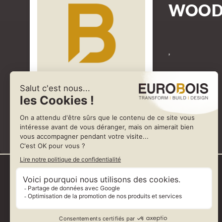
WOOD 
,
Représenté par WINTERSTEIGER WOODTECH