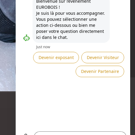
Besoin d'aide ?
DEMANDER UN RDV →
ENVOYER UN MESSAGE →