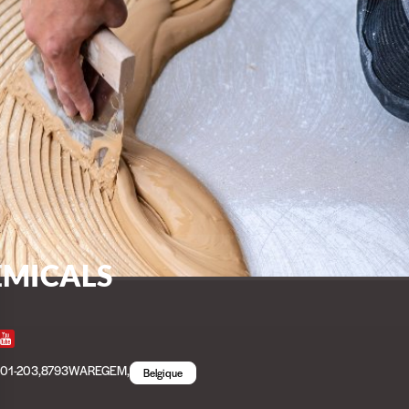
EMICALS
01-203
,
8793
WAREGEM
,
Belgique