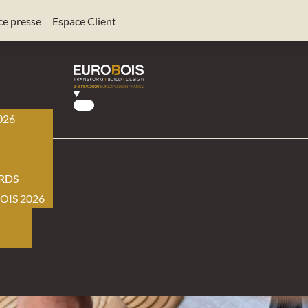
ce presse
Espace Client
026
BOIS
RDS
OIS 2026