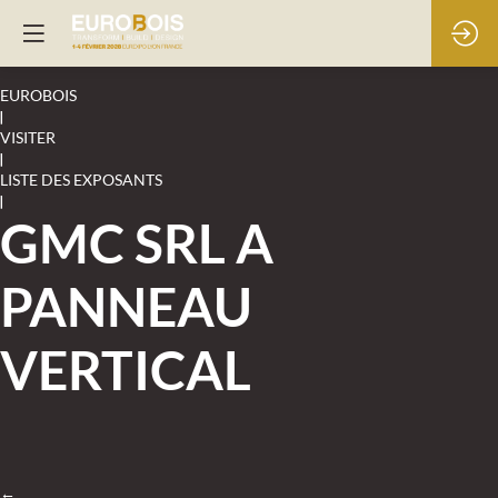
EUROBOIS
|
VISITER
|
LISTE DES EXPOSANTS
|
GMC SRL A
PANNEAU
VERTICAL
←