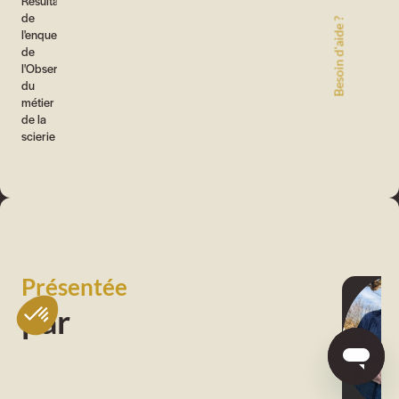
Résultats
de
Besoin d'aide ?
l'enquete
de
l'Observatoire
du
métier
de la
scierie
Présentée
par
M