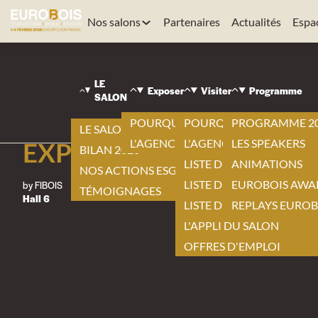
Nos salons
Partenaires
Actualités
Espa
LE
Exposer
Visiter
Programme
SALON
EUROBOIS | ANIMATIONS |
EXPOS
POURQUOI EXPOSER ?
POURQUOI VISITER ?
PROGRAMME 2
LE SALON 2026
L'AGENCEMENT BY EUROBOIS
L'AGENCEMENT BY EURO
LES SPEAKERS
EXPOSITION BOIS FRAN
BILAN 2026
LISTE DES EXPOSANTS
ANIMATIONS
NOS ACTIONS ESG
LISTE DES NOUVEAUTÉS
EUROBOIS AWA
by FIBOIS
TÉMOIGNAGES
Hall 6
LISTE DES PRODUITS
REPLAYS EUROB
L'APPLI DU SALON
OFFRES D'EMPLOI