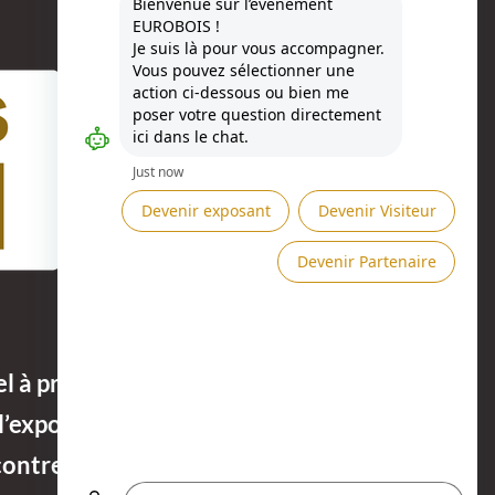
Besoin d'aide ?
l à projets Bois Français & Design. À
’exposition valorisait l’innovation, la
rencontre entre design contemporain et