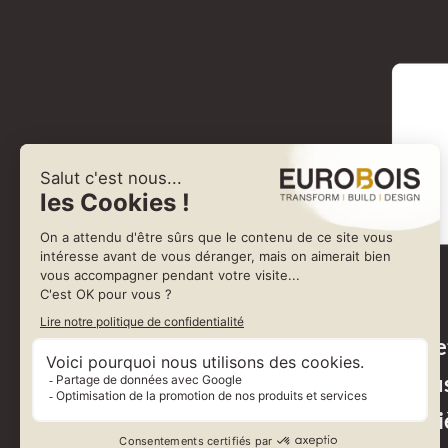
Fibois présentait une exposition met
travers une sélection d’objets conçus 
créativité et les savoir faire de la 