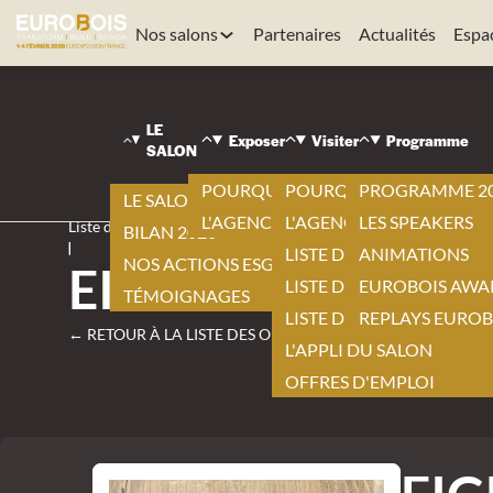
Nos salons
Partenaires
Actualités
Espa
LE
Exposer
Visiter
Programme
EUROBOIS
SALON
|
Visiter
POURQUOI EXPOSER ?
POURQUOI VISITER ?
PROGRAMME 2
LE SALON 2026
|
L'AGENCEMENT BY EUROBOIS
L'AGENCEMENT BY EURO
LES SPEAKERS
Liste des offres
BILAN 2026
|
LISTE DES EXPOSANTS
ANIMATIONS
NOS ACTIONS ESG
EIGHT-UP
LISTE DES NOUVEAUTÉS
EUROBOIS AWA
TÉMOIGNAGES
LISTE DES PRODUITS
REPLAYS EUROB
← RETOUR À LA LISTE DES OFFRES
L'APPLI DU SALON
OFFRES D'EMPLOI