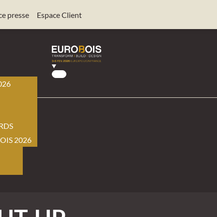
ce presse
Espace Client
026
BOIS
RDS
OIS 2026