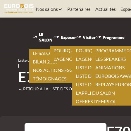
Nos salons
Partenaires
Actualités
Espa
LE
Exposer
Visiter
Programme
EUROBOIS
SALON
|
Visiter
POURQUOI EXPOSER ?
POURQUOI VISITER ?
PROGRAMME 2
LE SALON 2026
|
L'AGENCEMENT BY EUROBOIS
L'AGENCEMENT BY EURO
LES SPEAKERS
Liste des offres
BILAN 2026
|
LISTE DES EXPOSANTS
ANIMATIONS
NOS ACTIONS ESG
E700 – 110L Colle
LISTE DES NOUVEAUTÉS
EUROBOIS AWA
TÉMOIGNAGES
LISTE DES PRODUITS
REPLAYS EUROB
← RETOUR À LA LISTE DES OFFRES
L'APPLI DU SALON
OFFRES D'EMPLOI