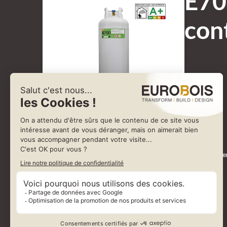
E70
con
STRATOGRIP E700 est une colle en spray de qualité supérieure, spécialeme