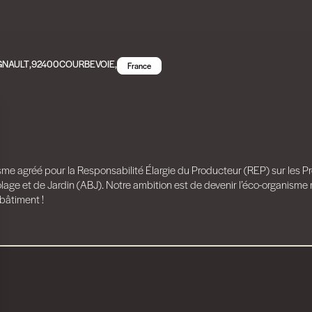
GNAULT
,
92400
COURBEVOIE
,
France
isme agréé pour la Responsabilité Élargie du Producteur (REP) sur les 
e et de Jardin (ABJ). Notre ambition est de devenir l’éco-organisme mul
bâtiment !