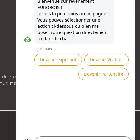
Besoin d'aide ?
DEMANDER UN RDV →
ENVOYER UN MESSAGE →
Produits et Matériaux de Construction du Bâtiment (PMCB), les
ti-matériaux référent afin de mieux collecter et recycler tous les