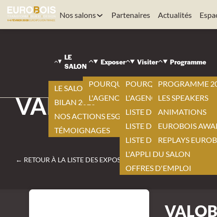
Nos salons
Partenaires
Actualités
Espa
EUROBOIS
|
LE
VISITER
Exposer
Visiter
Programme
SALON
|
LISTE DES EXPOSANTS
POURQUOI EXPOSER ?
POURQUOI VISITER ?
PROGRAMME 2
|
LE SALON 2026
VALOBAT
L'AGENCEMENT BY EUROBOIS
L'AGENCEMENT BY EURO
LES SPEAKERS
BILAN 2026
LISTE DES EXPOSANTS
ANIMATIONS
NOS ACTIONS ESG
LISTE DES NOUVEAUTÉS
EUROBOIS AWA
TÉMOIGNAGES
LISTE DES PRODUITS
REPLAYS EUROB
L'APPLI DU SALON
← RETOUR À LA LISTE DES EXPOSANTS
OFFRES D'EMPLOI
VALOB