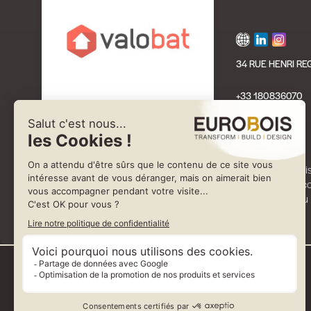
34 RUE HENRI RE
+33 180836070
Créé par et pour les acteurs du bâtiment, Valobat est l’éco-organ
Déchets d'Éléments d'Ameublement (DEA) et les Articles de Bricolag
déchets du bâtiment. Ensemble, accélérons le tri des déchets du 