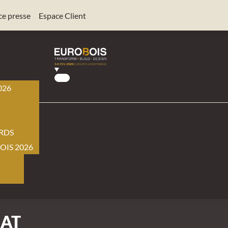
ce presse
Espace Client
026
BOIS
RDS
OIS 2026
AT