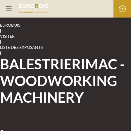
EUROBOIS
|
VISITER
|
LISTE DES EXPOSANTS
|
BALESTRIERIMAC -
WOODWORKING
MACHINERY
←