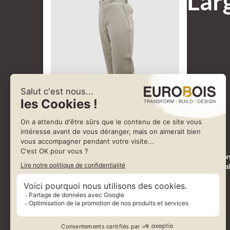
Lar
Notre largeot à passants en lin est fidèle aux modèles de largeots traditio
métis, ce largeot est un vêtement de travail traditionnel léger et très agréab
Existe en coloris : noir-écru - noisette