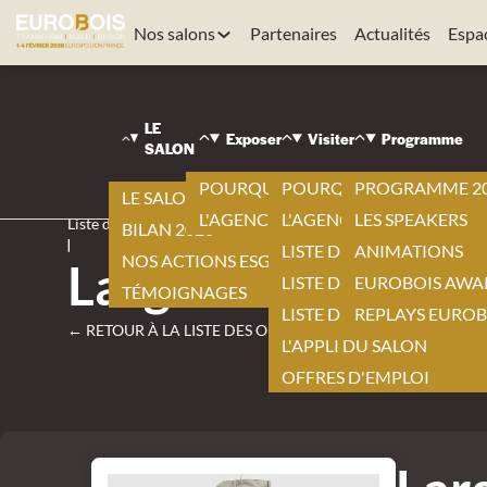
Nos salons
Partenaires
Actualités
Espa
LE
Exposer
Visiter
Programme
EUROBOIS
SALON
|
Visiter
POURQUOI EXPOSER ?
POURQUOI VISITER ?
PROGRAMME 2
LE SALON 2026
|
L'AGENCEMENT BY EUROBOIS
L'AGENCEMENT BY EURO
LES SPEAKERS
Liste des offres
BILAN 2026
|
LISTE DES EXPOSANTS
ANIMATIONS
NOS ACTIONS ESG
Largeot lin passan
LISTE DES NOUVEAUTÉS
EUROBOIS AWA
TÉMOIGNAGES
LISTE DES PRODUITS
REPLAYS EUROB
← RETOUR À LA LISTE DES OFFRES
L'APPLI DU SALON
OFFRES D'EMPLOI